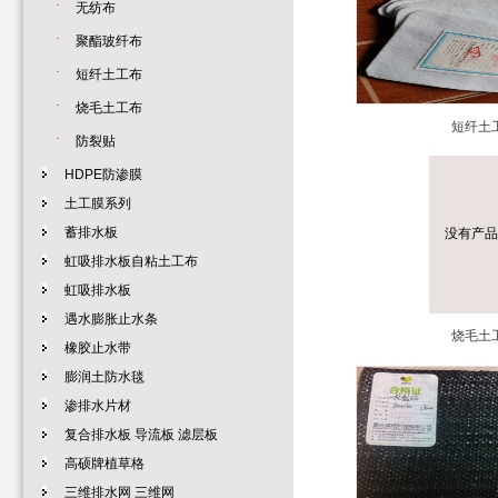
·
无纺布
·
聚酯玻纤布
·
短纤土工布
·
烧毛土工布
短纤土
·
防裂贴
HDPE防渗膜
土工膜系列
蓄排水板
没有产品
虹吸排水板自粘土工布
虹吸排水板
遇水膨胀止水条
烧毛土
橡胶止水带
膨润土防水毯
渗排水片材
复合排水板 导流板 滤层板
高硕牌植草格
三维排水网 三维网