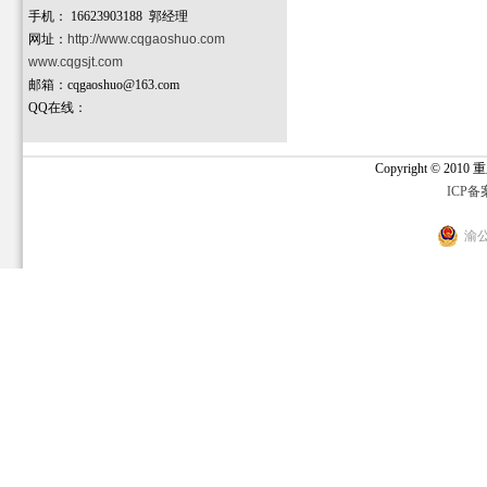
手机：
16623903188 郭经理
网址：
http://www.cqgaoshuo.com
www.cqgsjt.com
邮箱：cqgaoshuo@163.com
QQ在线：
Copyright © 2
ICP备
渝公