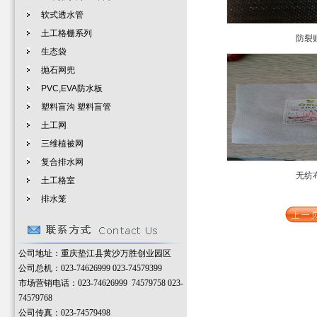
软式透水管
土工格栅系列
防裂
生态袋
抛石网兜
PVC,EVA防水板
塑料盲沟 塑料盲管
土工网
三维植被网
复合排水网
无纺
土工格室
排水笼
公司地址：重庆垫江县黄沙万胜创业园区
公司总机：023-74626999 023-74579399
市场营销电话：023-74626999 74579758 023-
74579768
公司传真：023-74579498