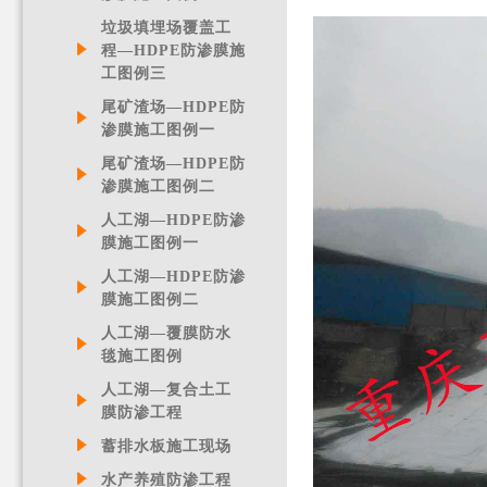
垃圾填埋场覆盖工
程—HDPE防渗膜施
工图例三
尾矿渣场—HDPE防
渗膜施工图例一
尾矿渣场—HDPE防
渗膜施工图例二
人工湖—HDPE防渗
膜施工图例一
人工湖—HDPE防渗
膜施工图例二
人工湖—覆膜防水
毯施工图例
人工湖—复合土工
膜防渗工程
蓄排水板施工现场
水产养殖防渗工程