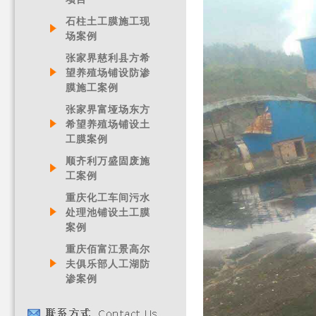
石柱土工膜施工现
场案例
张家界慈利县方希
望养殖场铺设防渗
膜施工案例
张家界富垭场东方
希望养殖场铺设土
工膜案例
顺齐利万盛固废施
工案例
重庆化工车间污水
处理池铺设土工膜
案例
重庆佰富江景高尔
夫俱乐部人工湖防
渗案例