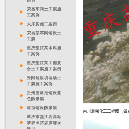
案例
荣昌车间土工膜施
工案例
大库房施工案例
荣昌某车间铺设土
工膜
重庆垫江某水库施
工案例
重庆垫江某工棚复
合土工膜施工案例
云阳垃圾填埋场土
工膜施工案例
贵州游泳池铺设蓝
色防渗膜
屋顶铺设防渗膜
南川晨曦化工工程图（四
重庆市垫江县高标
准农田防渗膜铺设
项目