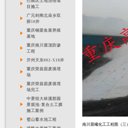
巴南区土地治理项
目施工
广元剑阁北庙乡双
探10井
重庆铜梁鱼菜养殖
基地
重庆南川屋顶防渗
工程
开州天东002-X18井
重庆荣昌固废填埋
场
重庆荣昌固废填埋
场完工
中景恒大林溪郡园
景观池-复合土工膜
施工案例
璧山蓄水池工程
南川晨曦化工工程图（三