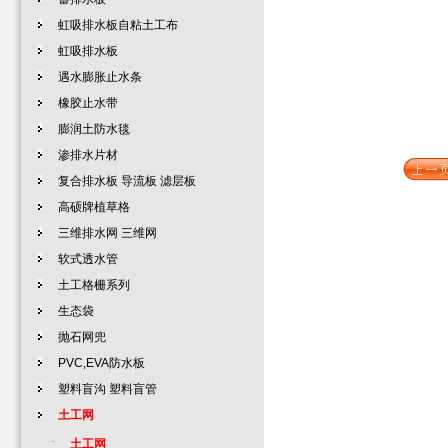
虹吸排水板自粘土工布
虹吸排水板
遇水膨胀止水条
橡胶止水带
膨润土防水毯
渗排水片材
复合排水板 导流板 滤层板
高硕牌植草格
三维排水网 三维网
软式透水管
土工格栅系列
生态袋
抛石网兜
PVC,EVA防水板
塑料盲沟 塑料盲管
土工网
·
土工网